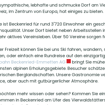
sympathische, lebhafte und schmucke Dorf am Vie
eiz, im Zentrum von Europa, hat einiges zu bieten.
e ist Beckenried für rund 3'720 Einwohner ein ges
nsqualität. Unser Dorf bietet neben Arbeitsstellen 
ehr aktives Vereinsleben. Über 50 Vereine sorgen f
hrer Freizeit können Sie bei uns Ski fahren, wander
len, oder einfach eine Rundreise auf den einzigart
Externer Link wird 
bahn Beckenried-Emmetten AG
bringt Sie mühel
nsten alpinen Erholungsgebiete. Besucher schätz
rischen Berglandschaften. Unsere Gastronomie ve
ice, aber auch mit gutbürgerlicher Atmosphäre.
möchten mehr wissen oder sehen? Kommen Sie einfa
kommen in Beckenried am Ufer des Vierwaldstätterse