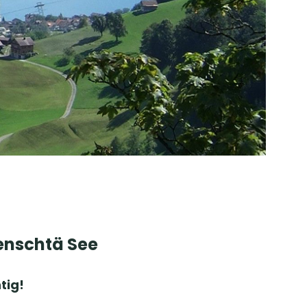
enschtä See
tig!