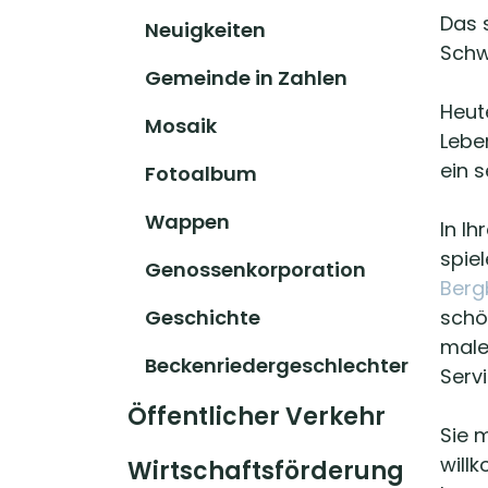
(ausgewählt)
Das 
Neuigkeiten
Schw
Gemeinde in Zahlen
Heut
Mosaik
Lebe
ein s
Fotoalbum
Wappen
In I
spie
Genossenkorporation
Berg
Geschichte
schö
male
Beckenriedergeschlechter
Serv
Öffentlicher Verkehr
Sie 
will
Wirtschaftsförderung