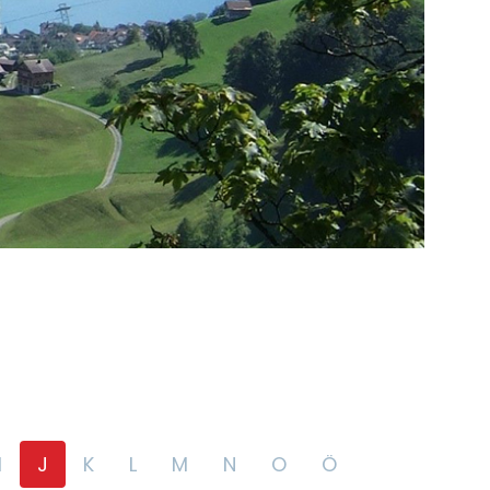
I
J
K
L
M
N
O
Ö