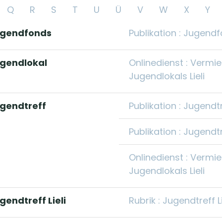
Q
R
S
T
U
Ü
V
W
X
Y
gendfonds
Publikation : Jugendf
gendlokal
Onlinedienst : Vermi
Jugendlokals Lieli
gendtreff
Publikation : Jugendt
Publikation : Jugendt
Onlinedienst : Vermi
Jugendlokals Lieli
gendtreff Lieli
Rubrik : Jugendtreff Li