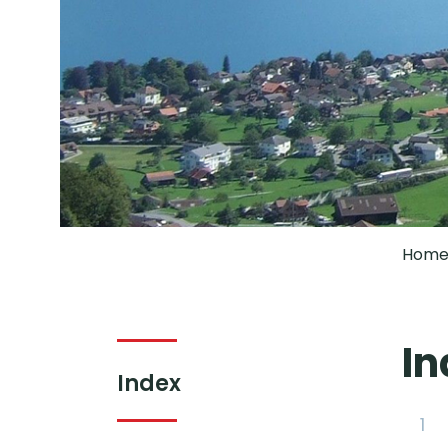
Hom
In
(ausgewählt)
Index
1