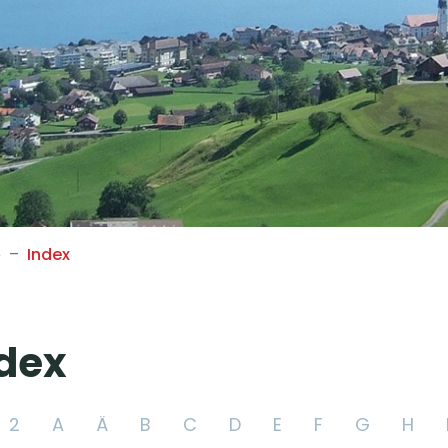
(ausgewählt)
e
Index
dex
2
A
Ä
B
C
D
E
F
G
H