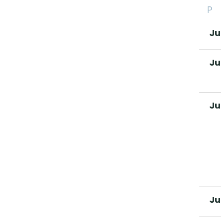
P
Ju
Ju
Ju
Ju